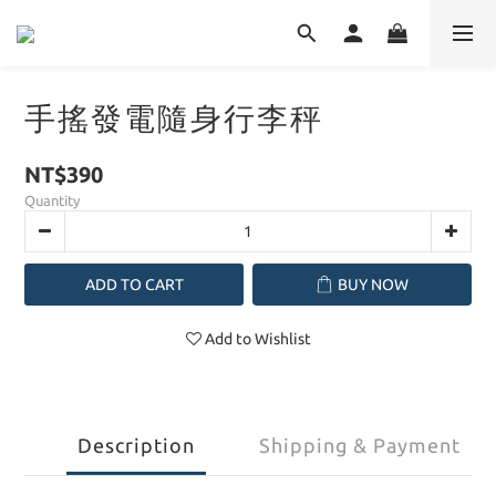
手搖發電隨身行李秤
NT$390
Quantity
ADD TO CART
BUY NOW
Add to Wishlist
Description
Shipping & Payment