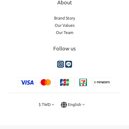
About
Brand Story
Our Values
Our Team
Follow us
$
TWD
English