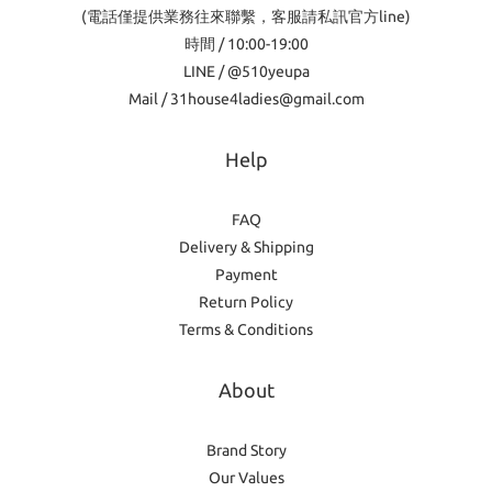
(電話僅提供業務往來聯繫，客服請私訊官方line)
時間 / 10:00-19:00
LINE / @510yeupa
Mail / 31house4ladies@gmail.com
Help
FAQ
Delivery & Shipping
Payment
Return Policy
Terms & Conditions
About
Brand Story
Our Values