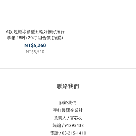
A款 超輕冰箱型五輪好推好拉行
李箱 28吋+20吋 組合價 (預購)
NT$5,260
NT$5,510
聯絡我們
關於我們
宇軒晨熙企業社
負責人 / 官芯羽
統編 / 91295432
電話 / 03-215-1410