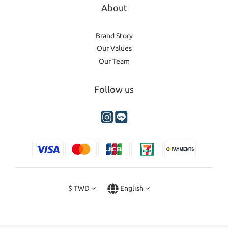
About
Brand Story
Our Values
Our Team
Follow us
$
TWD
English