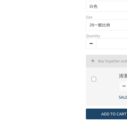
Size
Quantity
Buy Together an
清潔
SAL
ADD TO CART