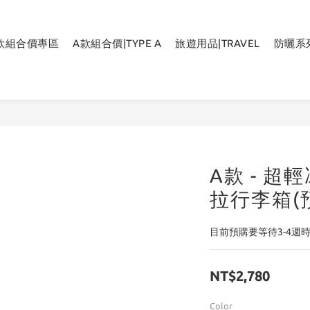
B款組合價專區
A款組合價|TYPE A
旅遊用品|TRAVEL
防曬系列
A款 - 
拉行李箱(
目前預購要等待3-4週
NT$2,780
Color