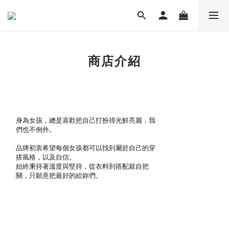
商店介紹
ABOUT 31 HOUSE 4 LADIES
每週五晚上7:00在IG直播
身為女孩，總是喜歡把自己打扮得光鮮亮麗，我
們也不例外。
品牌初衷希望每個女孩都可以找到屬於自己的穿
搭風格，以及自信。
始終秉持著溫度與堅持，從衣料到搭配親自把
關，只願意把最好的給妳們。
Model
芯羽 155/45 上身S 下身S