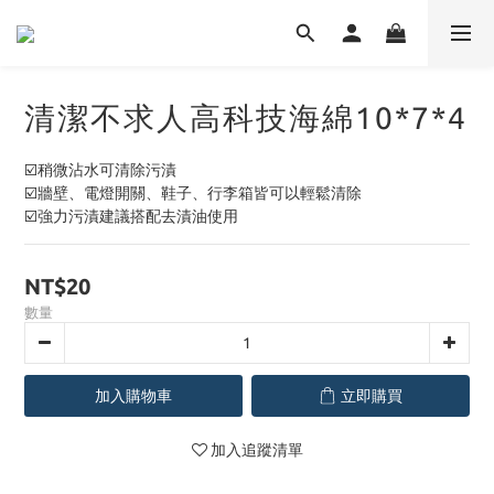
清潔不求人高科技海綿10*7*4
☑️稍微沾水可清除污漬
☑️牆壁、電燈開關、鞋子、行李箱皆可以輕鬆清除
☑️強力污漬建議搭配去漬油使用
NT$20
數量
加入購物車
立即購買
加入追蹤清單