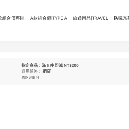
B款組合價專區
A款組合價|TYPE A
旅遊用品|TRAVEL
防曬系列
指定商品：滿 5 件 即減 NT$200
適用通路：
網店
條款與細則