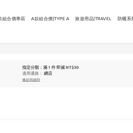
B款組合價專區
A款組合價|TYPE A
旅遊用品|TRAVEL
防曬系列
指定分類：滿 1 件 即減 NT$30
適用通路：
網店
條款與細則